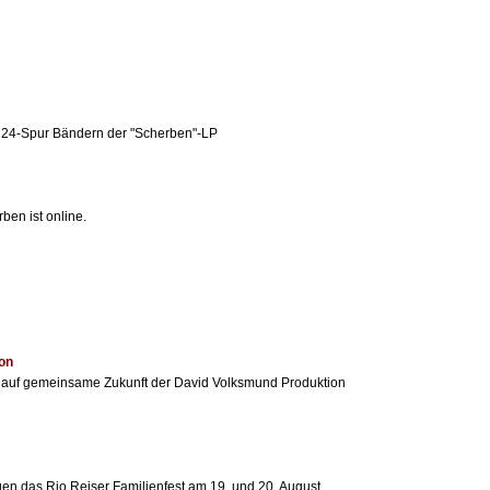
4-Spur Bändern der "Scherben"-LP
ben ist online.
on
h auf gemeinsame Zukunft der David Volksmund Produktion
gen das Rio Reiser Familienfest am 19. und 20. August